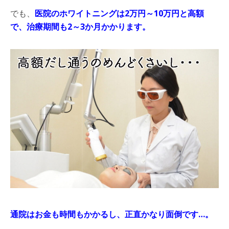
でも、
医院のホワイトニングは
2
万円～
10
万円と高額
で、治療期間も
2
～
3
か月かかります。
通院はお金も時間もかかるし、正直かなり面倒です
…
。