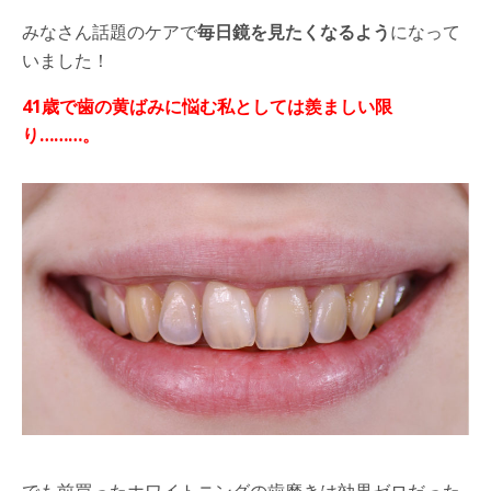
みなさん話題のケアで
毎日鏡を見たくなるよう
になって
いました！
41
歳で歯の黄ばみに悩む私としては羨ましい限
り
………
。
でも前買ったホワイトニングの歯磨きは効果ゼロだった