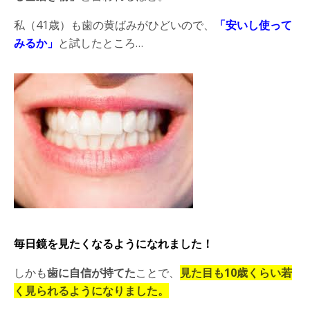
私（
41
歳）も歯の黄ばみがひどいので、
「安いし使って
みるか」
と試したところ
…
毎日鏡を見たくなるよう
になれました！
しかも
歯に自信が持てた
ことで、
見た目も
10
歳くらい若
く見られるようになりました。