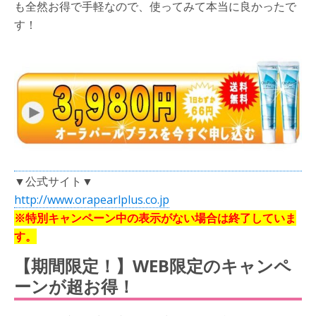
も全然お得で手軽なので、使ってみて本当に良かったで
す！
▼公式サイト▼
http://www.orapearlplus.co.jp
※
特別キャンペーン中の表示がない場合は終了していま
す。
【期間限定！】
WEB
限定のキャンペ
ーンが超お得！