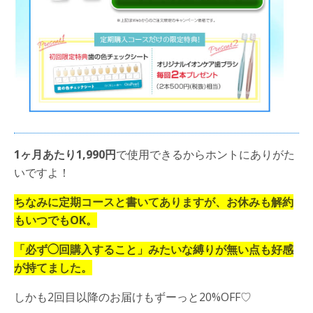
1ヶ月あたり1,990円
で使用できるからホントにありがた
いですよ！
ちなみに定期コースと書いてありますが、お休みも解約
もいつでも
OK
。
「必ず◯回購入すること」みたいな縛りが無い点も好感
が持てました。
しかも2回目以降のお届けもずーっと20%OFF♡