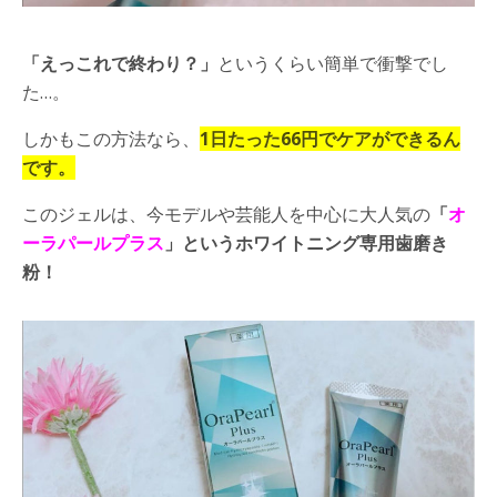
「えっこれで終わり？」
というくらい簡単で衝撃でし
た
…
。
しかもこの方法なら、
1
日たった
66
円でケアができるん
です。
このジェルは、今モデルや芸能人を中心に大人気の
「
オ
ーラパールプラス
」というホワイトニング専用歯磨き
粉！